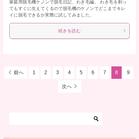
家庭用脱毛機ケノンで脱毛日記、わき毛編。 わき毛を剃っ
てもすぐに生えてくるので脱毛機のケノンでどこまでキレ
イに脱毛できるか実際に試してみました。
続きを読む
前へ
1
2
3
4
5
6
7
8
9
次へ