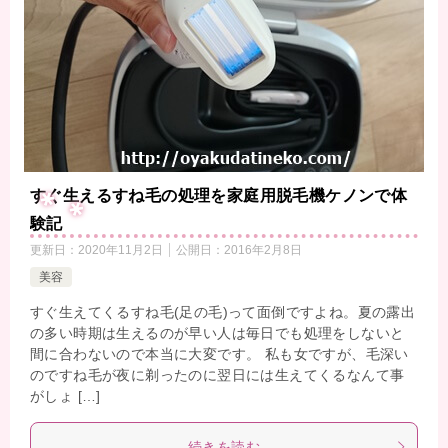
すぐ生えるすね毛の処理を家庭用脱毛機ケノンで体
験記
更新日：
2020年11月2日
公開日：
2016年2月8日
美容
すぐ生えてくるすね毛(足の毛)って面倒ですよね。夏の露出
の多い時期は生えるのが早い人は毎日でも処理をしないと
間に合わないので本当に大変です。 私も女ですが、毛深い
のですね毛が夜に剃ったのに翌日には生えてくるなんて事
がしょ […]
続きを読む