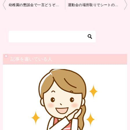
投
幼稚園の懇談会で一言どうぞの挨拶で焦らないために！使える文例紹介！
運動会の場所取りでシートのおもりは何がいい？トラブルにあわないためにしておきたい事！
稿
ナ
ビ
ゲ
ー
シ
記事を書いている人
ョ
ン