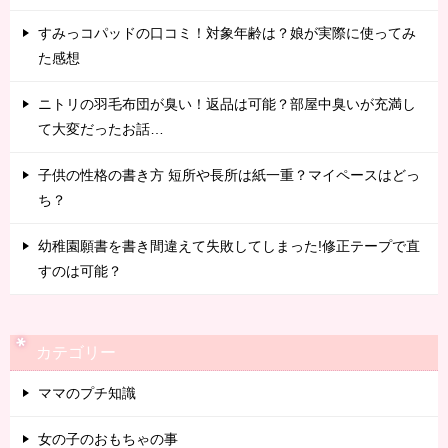
すみっコパッドの口コミ！対象年齢は？娘が実際に使ってみ
た感想
ニトリの羽毛布団が臭い！返品は可能？部屋中臭いが充満し
て大変だったお話…
子供の性格の書き方 短所や長所は紙一重？マイペースはどっ
ち？
幼稚園願書を書き間違えて失敗してしまった!修正テープで直
すのは可能？
カテゴリー
ママのプチ知識
女の子のおもちゃの事