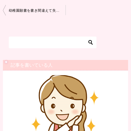
投
幼稚園願書を書き間違えて失敗してしまった!修正テープで直すのは可能？
稿
ナ
ビ
ゲ
ー
シ
記事を書いている人
ョ
ン