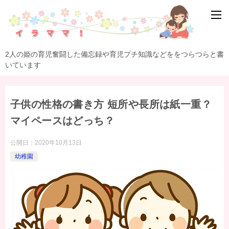
2人の姫の育児奮闘した備忘録や育児プチ知識などををつらつらと書
いています
子供の性格の書き方 短所や長所は紙一重？
マイペースはどっち？
公開日：
2020年10月13日
幼稚園