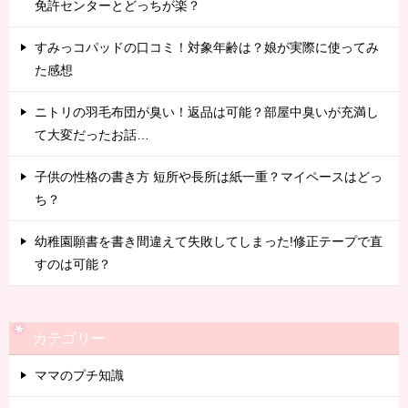
免許センターとどっちが楽？
すみっコパッドの口コミ！対象年齢は？娘が実際に使ってみ
た感想
ニトリの羽毛布団が臭い！返品は可能？部屋中臭いが充満し
て大変だったお話…
子供の性格の書き方 短所や長所は紙一重？マイペースはどっ
ち？
幼稚園願書を書き間違えて失敗してしまった!修正テープで直
すのは可能？
カテゴリー
ママのプチ知識