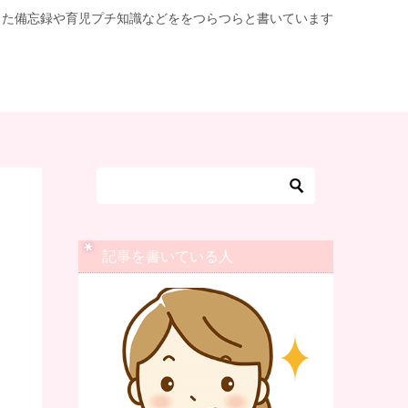
した備忘録や育児プチ知識などををつらつらと書いています
記事を書いている人