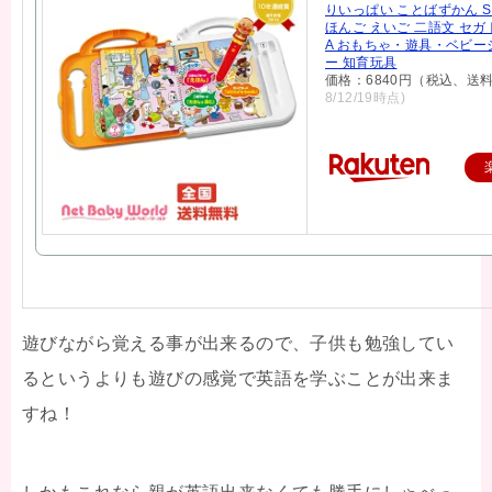
りいっぱい ことばずかん Sup
ほんご えいご 二語文 セガ
A おもちゃ・遊具・ベビー
ー 知育玩具
価格：6840円（税込、送料
8/12/19時点)
遊びながら覚える事が出来るので、子供も勉強してい
るというよりも遊びの感覚で英語を学ぶことが出来ま
すね！