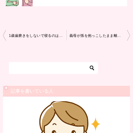
投
1歳歯磨きをしないで寝るのは危険?!寝てる間にママが出来る事は？
義母が孫を抱っこしたまま離さないのがむかつく！それはガルガル期かも？！
稿
ナ
ビ
ゲ
ー
シ
記事を書いている人
ョ
ン