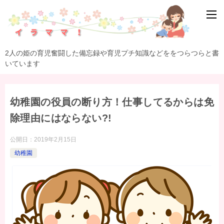
2人の姫の育児奮闘した備忘録や育児プチ知識などををつらつらと書
いています
幼稚園の役員の断り方！仕事してるからは免
除理由にはならない?!
公開日：
2019年2月15日
幼稚園