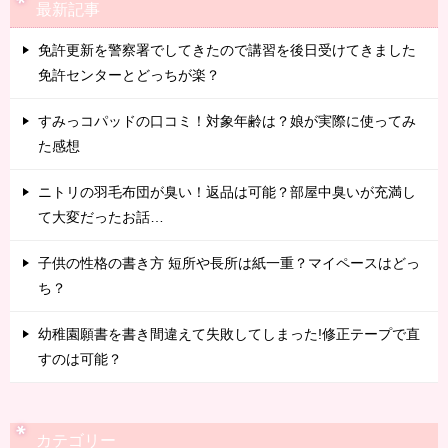
最新記事
免許更新を警察署でしてきたので講習を後日受けてきました
免許センターとどっちが楽？
すみっコパッドの口コミ！対象年齢は？娘が実際に使ってみ
た感想
ニトリの羽毛布団が臭い！返品は可能？部屋中臭いが充満し
て大変だったお話…
子供の性格の書き方 短所や長所は紙一重？マイペースはどっ
ち？
幼稚園願書を書き間違えて失敗してしまった!修正テープで直
すのは可能？
カテゴリー