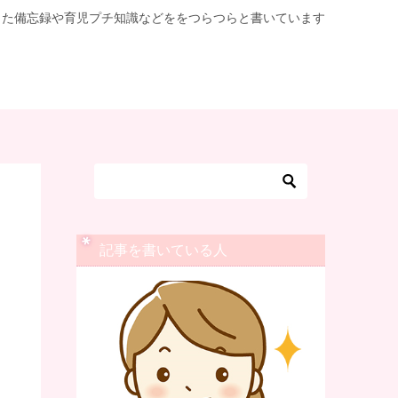
した備忘録や育児プチ知識などををつらつらと書いています
？
記事を書いている人