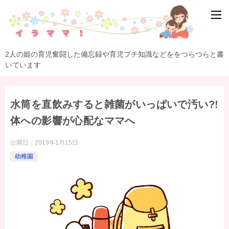
2人の姫の育児奮闘した備忘録や育児プチ知識などををつらつらと書
いています
水筒を直飲みすると雑菌がいっぱいで汚い?!
体への影響が心配なママへ
公開日：
2019年1月15日
幼稚園