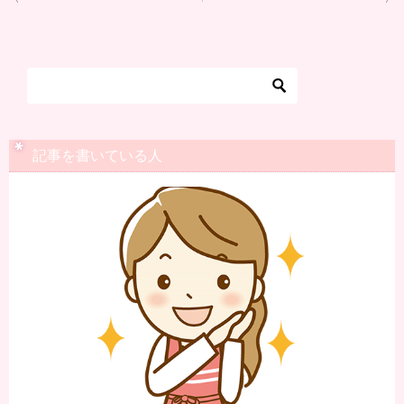
稿
ナ
ビ
ゲ
ー
シ
記事を書いている人
ョ
ン