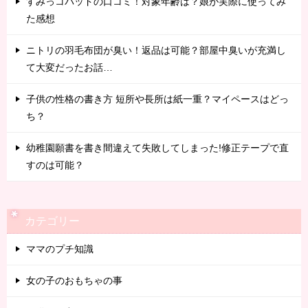
すみっコパッドの口コミ！対象年齢は？娘が実際に使ってみ
た感想
ニトリの羽毛布団が臭い！返品は可能？部屋中臭いが充満し
て大変だったお話…
子供の性格の書き方 短所や長所は紙一重？マイペースはどっ
ち？
幼稚園願書を書き間違えて失敗してしまった!修正テープで直
すのは可能？
カテゴリー
ママのプチ知識
女の子のおもちゃの事