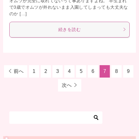
オムツが完全に取れてないって事ありますよね。 早生まれ
で3歳でオムツが外れないまま入園してしまっても大丈夫な
のか […]
続きを読む
前へ
1
2
3
4
5
6
7
8
9
次へ